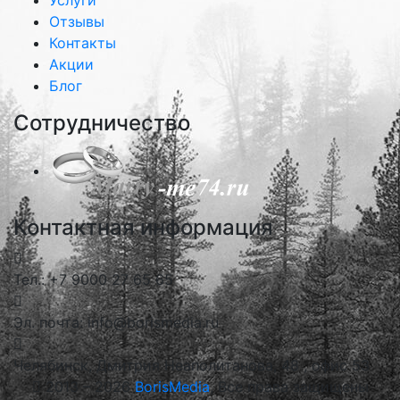
Услуги
Отзывы
Контакты
Акции
Блог
Сотрудничество
Контактная информация
Тел.: +7 9000 27 65 65
Эл. почта: info@borismedia.ru
Челябинск, Дмитрия Неаполитанова, 48 , офис 53
2013 – 2026
BorisMedia
, Все права защищены