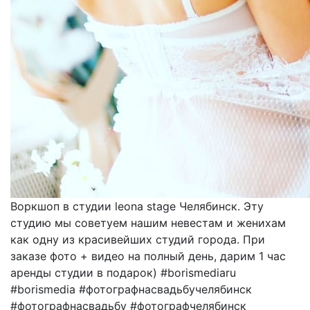
Воркшоп в студии leona stage Челябинск. Эту
студию мы советуем нашим невестам и женихам
как одну из красивейших студий города. При
заказе фото + видео на полный день, дарим 1 час
аренды студии в подарок) #borismediaru
#borismedia #фотографнасвадьбучелябинск
#фотографнасвадьбу #фотографчелябинск