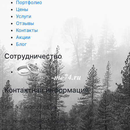
Портфолио
Цены
Услуги
Отзывы
Контакты
Акции
Блог
Сотрудничество
Контактная информация
Тел.: +7 9000 27 65 65
Эл. почта: info@borismedia.ru