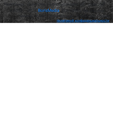
Челябинск, Дмитрия Неаполитанова, 48 , офис 53
2013 – 2026
BorisMedia
, Все права защищены
Находясь на сайте borismedia.ru вы соглашетесь с нашей
политикой конфиденциальности