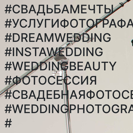
#СВАДЬБАМЕЧТЫ
#УСЛУГИФОТОГРАФ
#DREAMWEDDING
#INSTAWEDDING
#WEDDINGBEAUTY
#ФОТОСЕССИЯ
#СВАДЕБНАЯФОТОС
#WEDDINGPHOTOGR
#