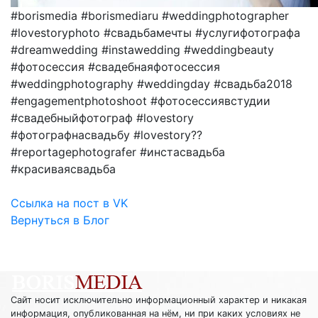
#borismedia #borismediaru #weddingphotographer
#lovestoryphoto #свадьбамечты #услугифотографа
#dreamwedding #instawedding #weddingbeauty
#фотосессия #свадебнаяфотосессия
#weddingphotography #weddingday #свадьба2018
#engagementphotoshoot #фотосессиявстудии
#свадебныйфотограф #lovestory
#фотографнасвадьбу #lovestory??
#reportagephotografer #инстасвадьба
#красиваясвадьба
Ссылка на пост в VK
Вернуться в Блог
Сайт носит исключительно информационный характер и никакая
информация, опубликованная на нём, ни при каких условиях не