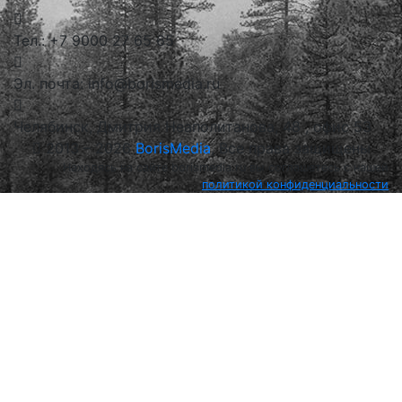
Тел.: +7 9000 27 65 65
Эл. почта: info@borismedia.ru
Челябинск, Дмитрия Неаполитанова, 48 , офис 53
2013 – 2026
BorisMedia
, Все права защищены
Находясь на сайте borismedia.ru вы соглашетесь с нашей
политикой конфиденциальности