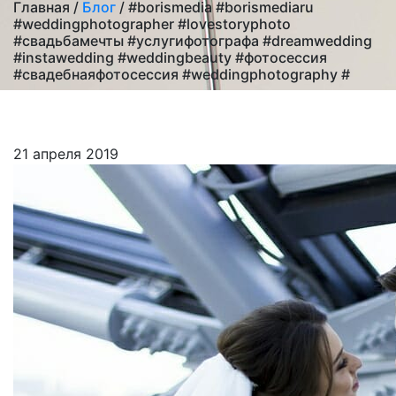
Главная /
Блог
/ #borismedia #borismediaru
#weddingphotographer #lovestoryphoto
#свадьбамечты #услугифотографа #dreamwedding
#instawedding #weddingbeauty #фотосессия
#свадебнаяфотосессия #weddingphotography #
21 апреля 2019